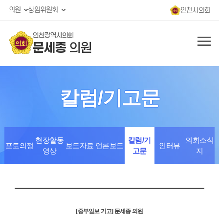
의원
상임위원회
인천시의회
인천광역시의회
문세종
의원
칼럼/기고문
현장활동
칼럼/기
의회소식
포토의정
보도자료
언론보도
인터뷰
영상
고문
지
[중부일보 기고] 문세종 의원