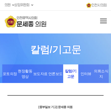
의원
상임위원회
인천시의회
인천광역시의회
문세종
의원
칼럼/기고문
현장활동
칼럼/기
의회소식
포토의정
보도자료
언론보도
인터뷰
영상
고문
지
[중부일보 기고] 문세종 의원