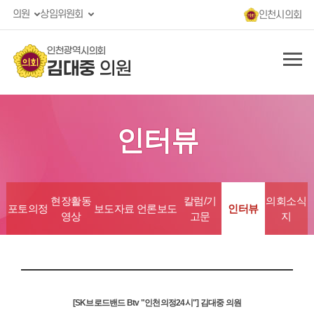
의원
상임위원회
인천시의회
인천광역시의회
김대중
의원
인터뷰
현장활동
칼럼/기
의회소식
포토의정
보도자료
언론보도
인터뷰
영상
고문
지
[SK브로드밴드 Btv "인천의정24시"] 김대중 의원