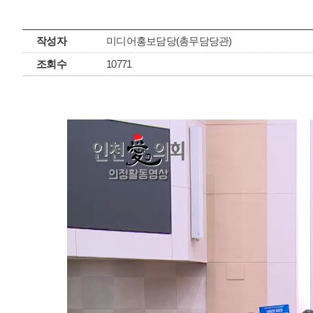
작성자
미디어홍보담당(총무담당관)
조회수
10771