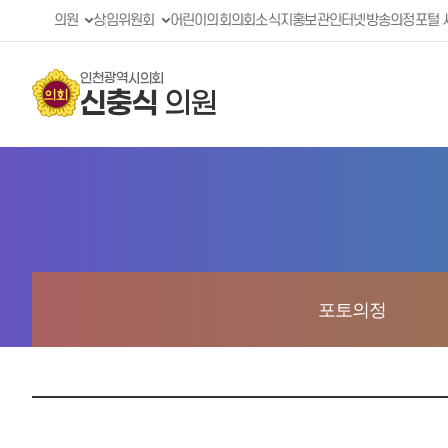
의원
상임위원회
어린이의회
의회소식지
홍보관
인터넷방송
의정포털 
인천광역시의회
신충식
의원
포토의정