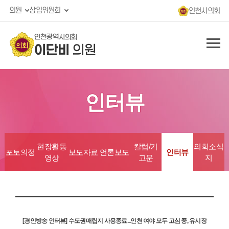
의원
상임위원회
인천시의회
인천광역시의회
이단비
의원
인터뷰
현장활동
칼럼/기
의회소식
포토의정
보도자료
언론보도
인터뷰
영상
고문
지
[경인방송 인터뷰] 수도권매립지 사용종료...인천 여야 모두 고심 중, 유시장