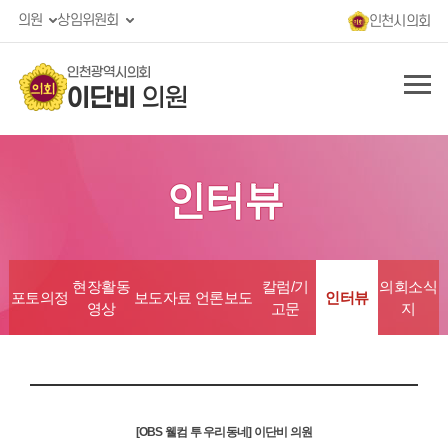
의원
상임위원회
인천시의회
인천광역시의회
이단비
의원
인터뷰
현장활동
칼럼/기
의회소식
포토의정
보도자료
언론보도
인터뷰
영상
고문
지
[OBS 웰컴 투 우리동네] 이단비 의원