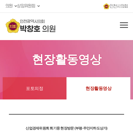
의원
상임위원회
인천시의회
인천광역시의회
박창호
의원
현장활동영상
포토의정
현장활동영상
산업경제위원회 회기중 현장방문 (부평·주안지하도상가)