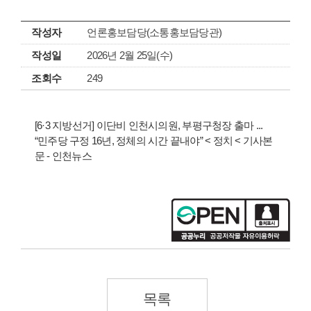
작성자
언론홍보담당(소통홍보담당관)
작성일
2026년 2월 25일(수)
조회수
249
[6·3 지방선거] 이단비 인천시의원, 부평구청장 출마 ...
“민주당 구정 16년, 정체의 시간 끝내야” < 정치 < 기사본
문 - 인천뉴스
목록