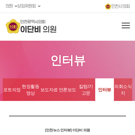
의원
상임위원회
인천시의회
인천광역시의회
이단비
의원
인터뷰
현장활동
칼럼/기
의회소식
포토의정
보도자료
언론보도
인터뷰
영상
고문
지
[인천뉴스 인터뷰] 이단비 의원