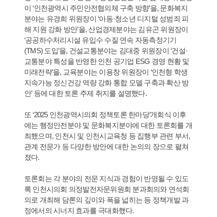
이 ‘인천광역시 주민안전협의체 구축 방향’을, 문화복지
분야는 유경희 위원장이 ‘아동·청소년 디지털 성범죄 피
해 지원 강화 방안’을, 산업경제분야는 김유곤 위원장이
‘공공하수처리시설 유입수 수질 연속 자동측정기기
(TMS) 도입’을, 건설교통분야는 김대중 위원장이 ‘건설·
교통분야 특성을 반영한 인천 공기업 ESG 경영 현황 및
미래전략’을, 교육분야는 이용창 위원장이 ‘인천형 학생
지속가능 정신건강 역량 강화 통합 모델 구축과 확산 방
안’ 등에 대한 토론 주제 취지를 설명했다.
또 ‘2025 인천광역시의회 정책토론 한마당’개회식 이후
에는 행정안전분야 및 문화복지분야에 대한 토론회를 개
최했으며, 인천시 및 인천시교육청 등 집행부 관련 부서,
관계 전문가 등 다양한 방안에 대한 논의의 장으로 펼쳐
졌다.
토론회는 각 분야의 전문 지식과 경험이 반영될 수 있도
록 인천시의회 의정발전자문위원회 분과회의와 연석회
의로 개최해 담론의 깊이와 폭을 넓히는 등 정책개발 과
정에서의 시너지 효과를 극대화했다.