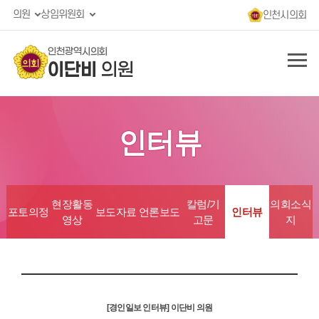
의원
상임위원회
인천시의회
인천광역시의회
이단비
의원
인터뷰
현장활동
칼럼/기
의회소식
포토의정
보도자료
언론보도
인터뷰
영상
고문
지
[경인일보 인터뷰] 이단비 의원