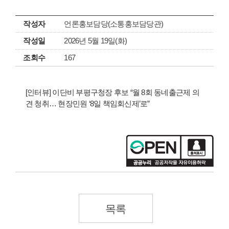
작성자
언론홍보담당(소통홍보담당관)
작성일
2026년 5월 19일(화)
조회수
167
[인터뷰] 이단비 부평구청장 후보 “월 8회 동네출근제 의
견 청취… 현장민원 ‘8일 책임회신제’로”
목록