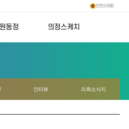
인천시의회
원동정
의정스케치
문
인터뷰
의회소식지