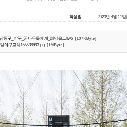
작성일
2023년 4월 11일
남동구_야구_꿈나무들에게_희망을....hwp
[137KByte]
구교식155338963.jpg
[1MByte]