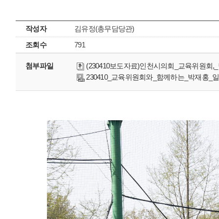
작성자
김유정(총무담당관)
조회수
791
첨부파일
(230410보도자료)인천시의회_교육위원회,_
230410_교육위원회와_함께하는_박재홍_일일야