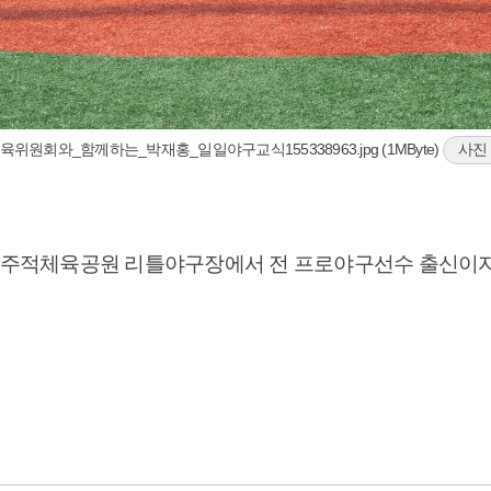
교육위원회와_함께하는_박재홍_일일야구교식155338963.jpg (1MByte)
사진
재 주적체육공원 리틀야구장에서 전 프로야구선수 출신이