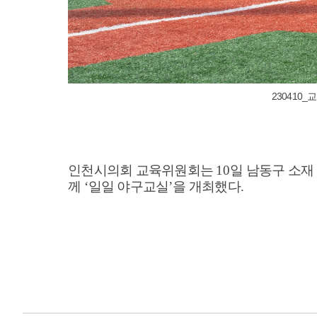
230410_
인천시의회 교육위원회는
10
일 남동구 소
께
‘
일일 야구교실
’
을 개최했다
.