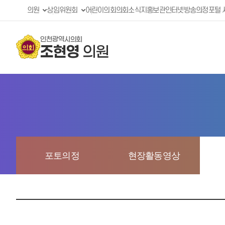
의원
상임위원회
어린이의회
의회소식지
홍보관
인터넷방송
의정포털 
인천광역시의회
조현영
의원
포토의정
현장활동영상