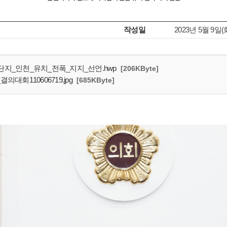
작성일
2023년 5월 9일(
단지_인천_유치_전폭_지지_선언.hwp
[206KByte]
대회110606719.jpg
[685KByte]