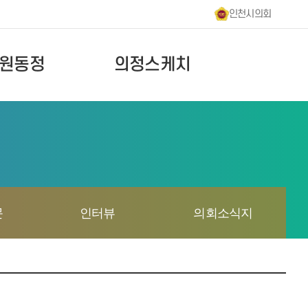
인천시의회
원동정
의정스케치
문
인터뷰
의회소식지