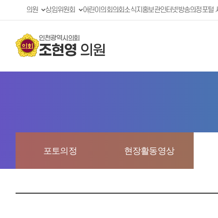
의원
상임위원회
어린이의회
의회소식지
홍보관
인터넷방송
의정포털 
인천광역시의회
조현영
의원
포토의정
현장활동영상