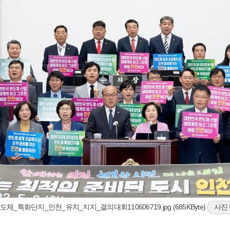
반도체_특화단지_인천_유치_지지_결의대회110606719.jpg (685KByte)
사진