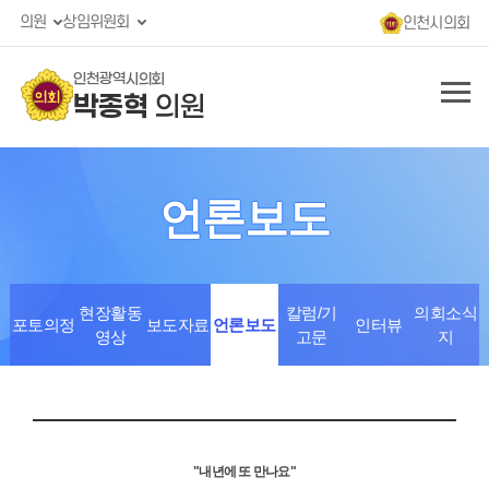
의원
상임위원회
인천시의회
인천광역시의회
박종혁
의원
언론보도
현장활동
칼럼/기
의회소식
포토의정
보도자료
언론보도
인터뷰
영상
고문
지
"내년에 또 만나요"