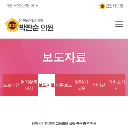
의원
상임위원회
인천시의회
인천광역시의회
박판순
의원
보도자료
현장활동
칼럼/기
의회소식
포토의정
보도자료
언론보도
인터뷰
영상
고문
지
인천시의회, 인천고등법원 설립 촉구 총력 지원