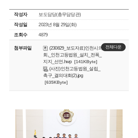
작성자
보도담당(총무담당관)
작성일
2023년 8월 29일(화)
조회수
4879
전체다운
첨부파일
(230829_보도자료)인천시의
회,_인천고등법원_설치_전폭_
지지_선언.hwp
[141KByte]
(사진)인천고등법원_설립_
촉구_결의대회(2).jpg
[635KByte]