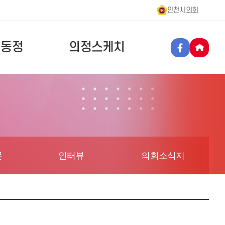
인천시의회
원동정
의정스케치
문
인터뷰
의회소식지