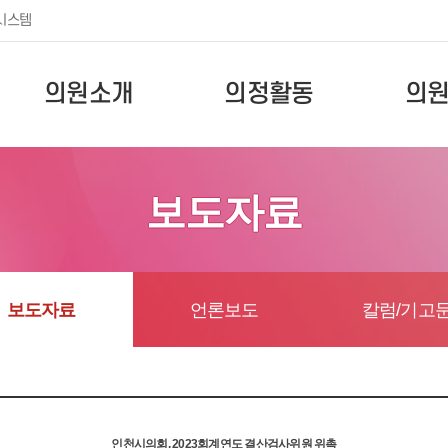
시스템
의원소개
의정활동
의
보도자료
보도자료
언론보도
칼럼/기고
인천시의회, 2023회계연도 결산검사위원 위촉