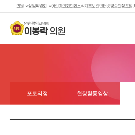
의원
상임위원회
어린이의회
의회소식지
홍보관
인터넷방송
의정포털 
인천광역시의회
이봉락
의원
포토의정
현장활동영상