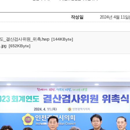
작성일
2024년 4월 11일
연도_결산검사위원_위촉.hwp
[144KByte]
jpg
[652KByte]