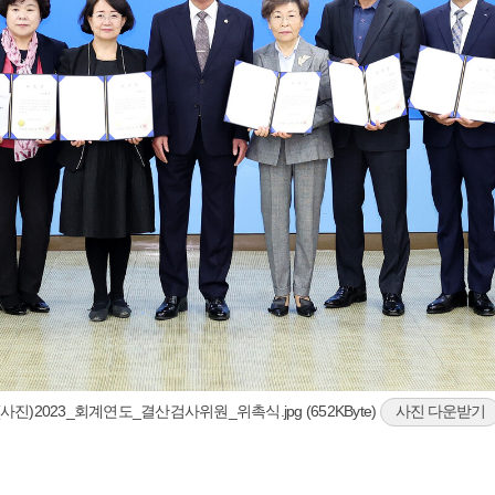
(사진)2023_회계연도_결산검사위원_위촉식.jpg (652KByte)
사진 다운받기