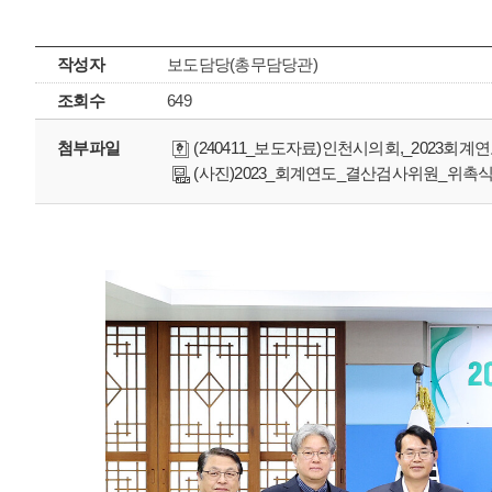
작성자
보도담당(총무담당관)
조회수
649
첨부파일
(240411_보도자료)인천시의회,_2023회계
(사진)2023_회계연도_결산검사위원_위촉식.