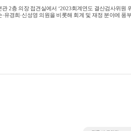
 본관
2
층 의장 접견실에서
‘2023
회계연도 결산검사위원 
순
·
유경희
·
신성영 의원을 비롯해 회계 및 재정 분야에 풍