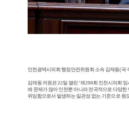
인천광역시의회 행정안전위원회 소속 김재동
(
국
·
김재동 의원은
22
일 열린
‘
제
298
회 인천시의회 임
에 문제가 많아 인천뿐 아니라 전국적으로 다양한
위임함으로서 발생하는 일관성 없는 기준으로 원도