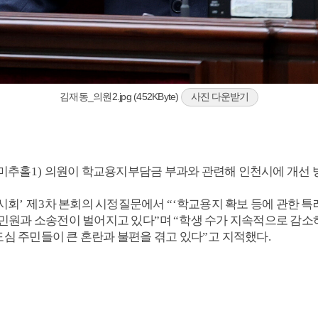
김재동_의원2.jpg (452KByte)
사진 다운받기
미추홀
1)
의원이 학교용지부담금 부과와 관련해 인천시에 개선 
시회
’
제
3
차 본회의 시정질문에서
“‘
학교용지 확보 등에 관한 특
 민원과 소송전이 벌어지고 있다
”
며
“
학생 수가 지속적으로 감소
심 주민들이 큰 혼란과 불편을 겪고 있다
”
고 지적했다
.