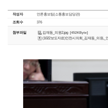
작성자
언론홍보팀(소통홍보담당관)
조회수
376
첨부파일
김재동_의원2.jpg
[452KByte]
(1022보도자료)인천시의회_김재동_의원,