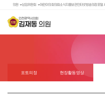
의원
상임위원회
어린이의회
의회소식지
홍보관
인터넷방송
의정포털 
인천광역시의회
김재동
의원
포토의정
현장활동영상