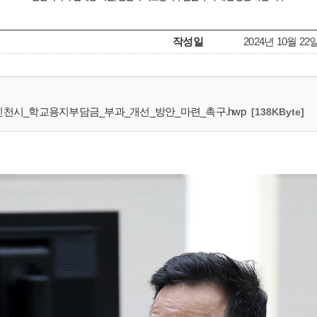
작성일
2024년 10월 22
_인천시_학교용지부담금_부과_개선_방안_마련_촉구.hwp
[138KByte]