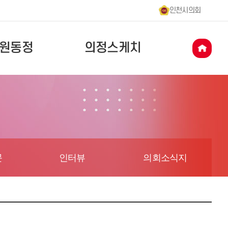
인천시의회
원동정
의정스케치
문
인터뷰
의회소식지