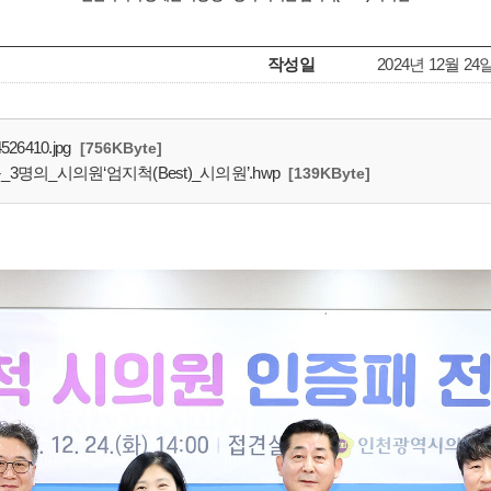
작성일
2024년 12월 24
410.jpg
[756KByte]
명의_시의원‘엄지척(Best)_시의원’.hwp
[139KByte]