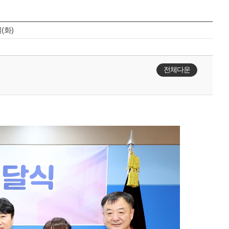
일(화)
전체다운