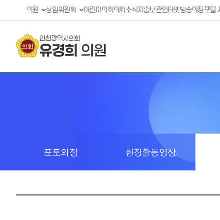
의원
상임위원회
어린이의회
의회소식지
홍보관
인터넷방송
의정포털 
인천광역시의회
유경희
의원
포토의정
현장활동영상