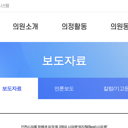
시스템
의원소개
의정활동
의원
보도자료
보도자료
언론보도
칼럼/기고
인천시의회 정해권 의장 등 3명의 시의원‘엄지척(Best) 시의원’