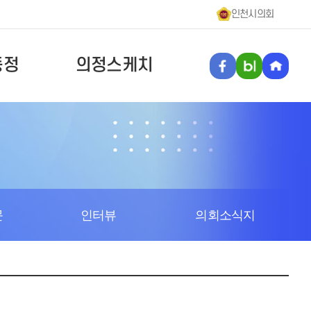
인천시의회
동정
의정스케치
문
인터뷰
의회소식지