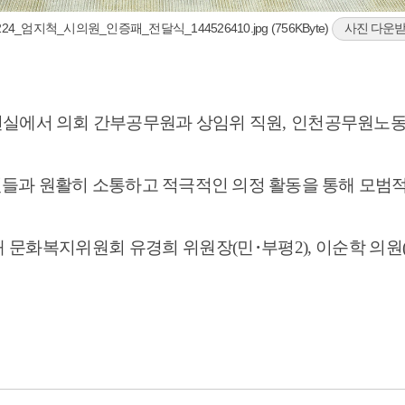
224_엄지척_시의원_인증패_전달식_144526410.jpg (756KByte)
사진 다운
견실에서 의회 간부공무원과 상임위 직원
,
인천공무원노
원들과 원활히 소통하고 적극적인 의정 활동을 통해 모범
해 문화복지위원회 유경희 위원장
(
민
･
부평
2),
이순학 의원