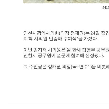
241
인천시광역시의회
(
의장 정해권
)
는
24
일 접
지척 시의원 인증패
수여식
’
을 가졌다
.
이번 엄지척 시의원은 올 한해 집행부 공무
인천시 공무원이 설문에 참여해 선정됐다
.
그 주인공은 정해권 의장
(
국
･
연수
1)
을 비롯