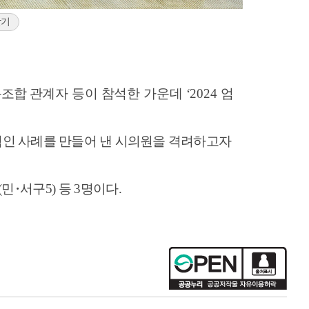
받기
동조합
관계자 등이 참석한 가운데
‘2024
엄
적인 사례를 만들어 낸 시의원을 격려하고자
(
민
･
서구
5)
등
3
명이다
.