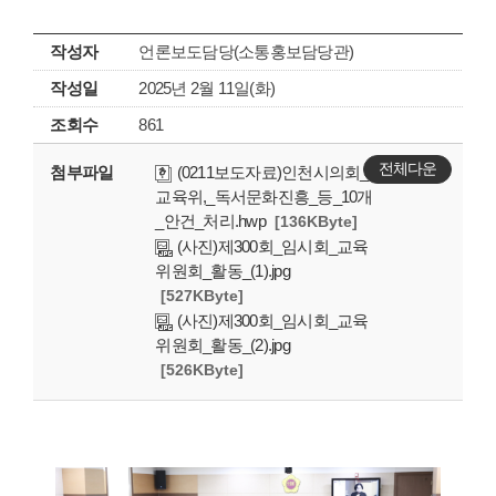
작성자
언론보도담당(소통홍보담당관)
작성일
2025년 2월 11일(화)
조회수
861
전체다운
첨부파일
(0211보도자료)인천시의회_
교육위,_독서문화진흥_등_10개
_안건_처리.hwp
[136KByte]
(사진)제300회_임시회_교육
위원회_활동_(1).jpg
[527KByte]
(사진)제300회_임시회_교육
위원회_활동_(2).jpg
[526KByte]