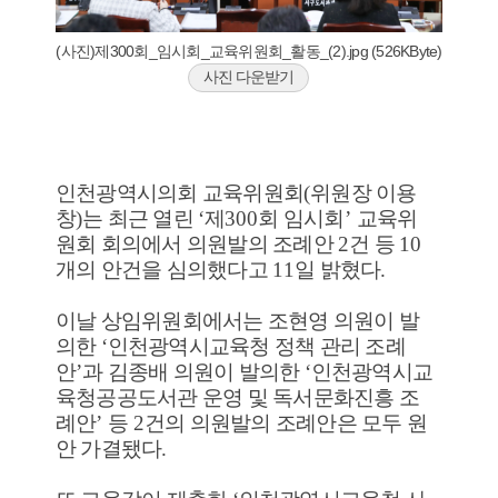
(사진)제300회_임시회_교육위원회_활동_(2).jpg (526KByte)
사진 다운받기
인천광역시의회 교육위원회
(
위원장 이용
창
)
는 최근 열린
‘
제
300
회 임시회
’
교육위
원회 회의에서 의원발의 조례안
2
건 등
10
개의 안건을 심의했다고
11
일 밝혔다
.
이날 상임위원회에서는 조현영 의원이 발
의한
‘
인천광역시교육청 정책 관리 조례
안
’
과 김종배 의원이 발의한
‘
인천광역시교
육청공공도서관 운영 및 독서문화진흥 조
례안
’
등
2
건의 의원발의 조례안은 모두 원
안 가결됐다
.