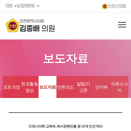
의원
상임위원회
인천시의회
인천광역시의회
김종배
의원
보도자료
현장활동
칼럼/기
의회소식
포토의정
보도자료
언론보도
인터뷰
영상
고문
지
인천시의회 교육위, 독서문화진흥 등 10개 안건 처리