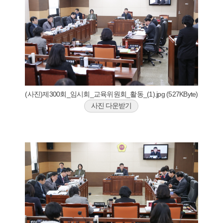
(사진)제300회_임시회_교육위원회_활동_(1).jpg (527KByte)
사진 다운받기