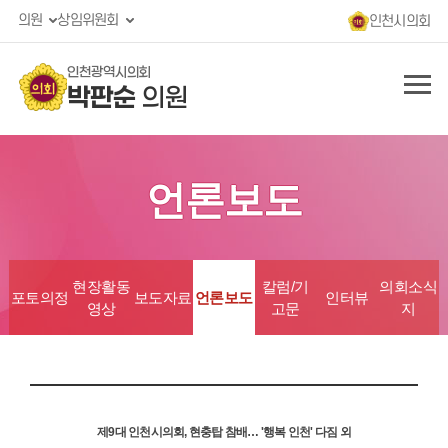
의원
상임위원회
인천시의회
인천광역시의회
박판순
의원
언론보도
현장활동
칼럼/기
의회소식
포토의정
보도자료
언론보도
인터뷰
영상
고문
지
제9대 인천시의회, 현충탑 참배… '행복 인천' 다짐 외