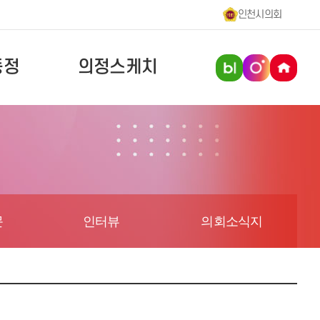
인천시의회
동정
의정스케치
문
인터뷰
의회소식지