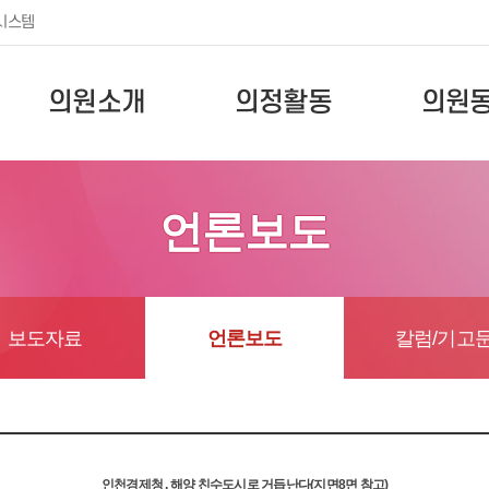
시스템
의원소개
의정활동
의원
언론보도
보도자료
언론보도
칼럼/기고
인천경제청 , 해양 친수도시로 거듭난다(지면8면 참고)