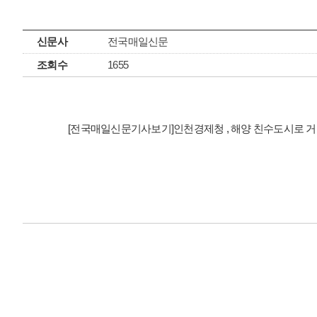
신문사
전국매일신문
조회수
1655
[전국매일신문기사보기]인천경제청 , 해양 친수도시로 거