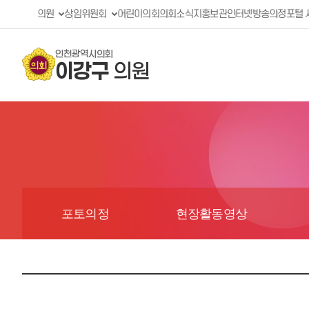
의원
상임위원회
어린이의회
의회소식지
홍보관
인터넷방송
의정포털 
인천광역시의회
이강구
의원
포토의정
현장활동영상