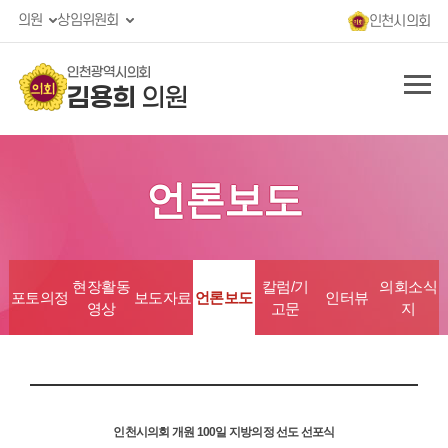
의원
상임위원회
인천시의회
인천광역시의회
김용희
의원
언론보도
현장활동
칼럼/기
의회소식
포토의정
보도자료
언론보도
인터뷰
영상
고문
지
인천시의회 개원 100일 지방의정 선도 선포식