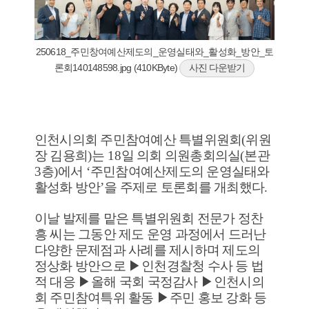
250618_주민창여예산제도의_운영실태와_활성화_방안_토
론회140148598.jpg (410KByte)
사진 다운받기
인천시의회 주민참여예산 특별위원회
(
위원
장 김용희
)
는
18
일 의회 의원총회의실
(
본관
3
층
)
에서
‘
주민참여예산제도의 운영실태와
활성화 방안
’
을 주제로 토론회를 개최했다
.
이날 발제를 맡은 특별위원회 전문가 정찬
흥 씨는 그동안 제도 운영 과정에서 드러난
다양한 문제점과 사례를 제시하며 제도의
정상화 방안으로
▶
인천경찰청 수사 등 법
적 대응
▶
올해 국회 국정감사
▶
인천시의
회 주민참여특위 활동
▶
주민 홍보 강화 등