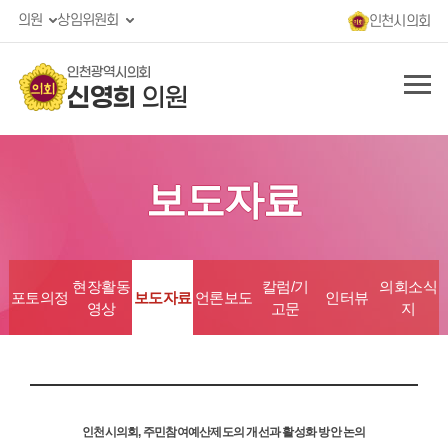
의원
상임위원회
인천시의회
인천광역시의회
신영희
의원
보도자료
현장활동
칼럼/기
의회소식
포토의정
보도자료
언론보도
인터뷰
영상
고문
지
인천시의회, 주민참여예산제도의 개선과 활성화 방안 논의