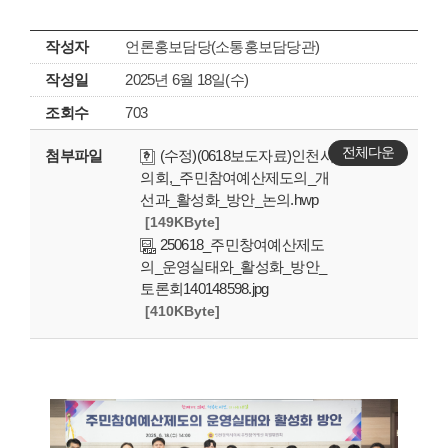
작성자
언론홍보담당(소통홍보담당관)
작성일
2025년 6월 18일(수)
조회수
703
전체다운
첨부파일
(수정)(0618보도자료)인천시
의회,_주민참여예산제도의_개
선과_활성화_방안_논의.hwp
[149KByte]
250618_주민창여예산제도
의_운영실태와_활성화_방안_
토론회140148598.jpg
[410KByte]