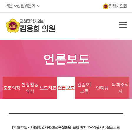
의원
상임위원회
인천시의회
인천광역시의회
김용희
의원
언론보도
현장활동
칼럼/기
의회소식
포토의정
보도자료
언론보도
인터뷰
영상
고문
지
[11월21일기사]인천인재평생교육진흥원, 은행 예치 152억원 새마을금고로