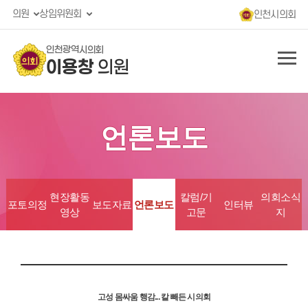
의원
상임위원회
인천시의회
인천광역시의회
이용창
의원
언론보도
현장활동
칼럼/기
의회소식
포토의정
보도자료
언론보도
인터뷰
영상
고문
지
고성 몸싸움 행감... 칼 빼든 시의회