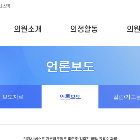
시스템
의원소개
의정활동
의
언론보도
보도자료
언론보도
칼럼/기고
인천시 베스트 간부공무원은 홍준호·김충진 국장, 유용수 과장