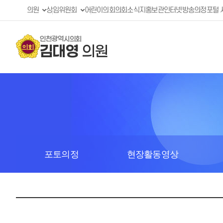
의원
상임위원회
어린이의회
의회소식지
홍보관
인터넷방송
의정포털 
인천광역시의회
김대영
의원
포토의정
현장활동영상