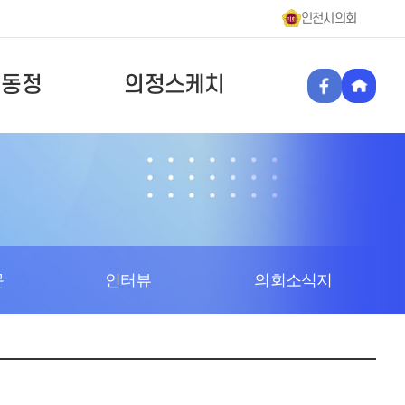
인천시의회
원동정
의정스케치
문
인터뷰
의회소식지