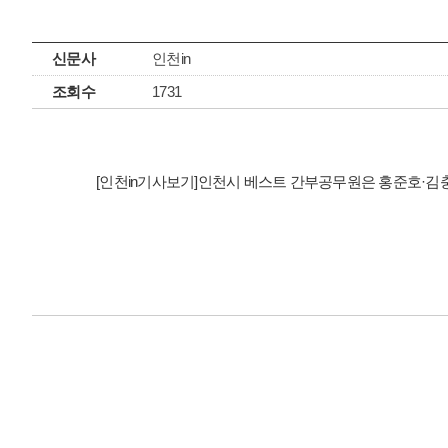
신문사
인천in
조회수
1731
[인천in기사보기]인천시 베스트 간부공무원은 홍준호·김충