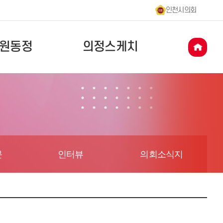
인천시의회
원동정
의정스케치
문
인터뷰
의회소식지