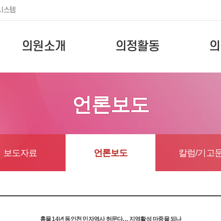
시스템
의원소개
의정활동
의
언론보도
보도자료
언론보도
칼럼/기고
흉물 14년 동인천 민자역사 허문다… 지역활성 마중물 되나