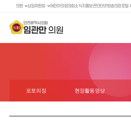
의원
상임위원회
어린이의회
의회소식지
홍보관
인터넷방송
의정포털 
인천광역시의회
임관만
의원
포토의정
현장활동영상