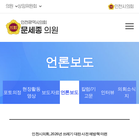
의원
상임위원회
인천시의회
인천광역시의회
문세종
의원
언론보도
현장활동
칼럼/기
의회소식
포토의정
보도자료
언론보도
인터뷰
영상
고문
지
인천시의회, 2026년 쓰레기 대란 사전 예방책 마련