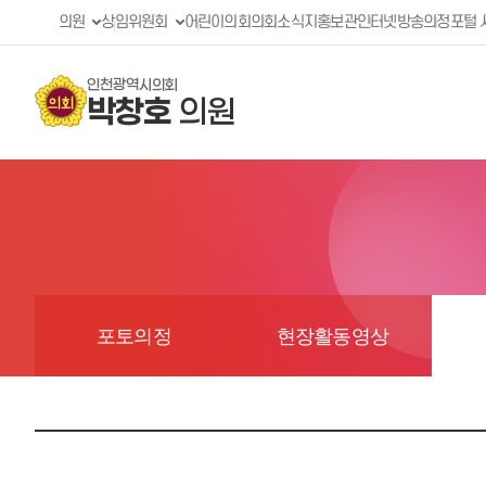
의원
상임위원회
어린이의회
의회소식지
홍보관
인터넷방송
의정포털 
인천광역시의회
박창호
의원
포토의정
현장활동영상