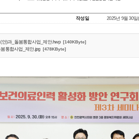
작성일
2025년 9월 30일
(안)과_돌봄통합사업_제안.hwp
[140KByte]
봄통합사업_제안.jpg
[478KByte]