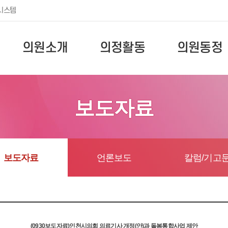
시스템
의원소개
의정활동
의원동정
보도자료
보도자료
언론보도
칼럼/기고
(0930보도자료)인천시의회 의료기사 개정(안)과 돌봄통합사업 제안