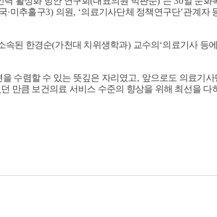
력 활성화 방안 연구회
(
대표의원 박판순
)’
는
30
일 문화
국
·
미추홀구
3)
의원
, ‘
의료기사단체 정책연구단
’
관계자 
소속된 한경순
(
가천대 치위생학과
)
교수의
‘
의료기사 등에
을 수렴할 수 있는 뜻깊은 자리였고
,
앞으로도 의료기사
었던 만큼 보건의료 서비스 수준의 향상을 위해 최선을 다