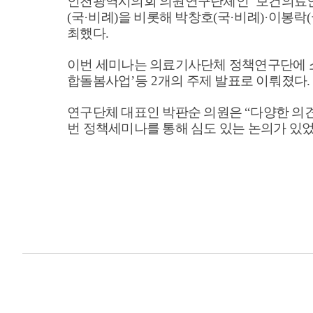
인천광역시의회 의원연구단체인
‘
보건의료인
(
국
·
비례
)
을 비롯해 박창호
(
국
·
비례
)·
이봉락
(
최했다
.
이번 세미나는 의료기사단체 정책연구단에 
합돌봄사업
’
등
2
개의 주제 발표로 이뤄졌다
.
연구단체 대표인 박판순 의원은
“
다양한 의견
번 정책세미나를 통해 심도 있는 논의가 있