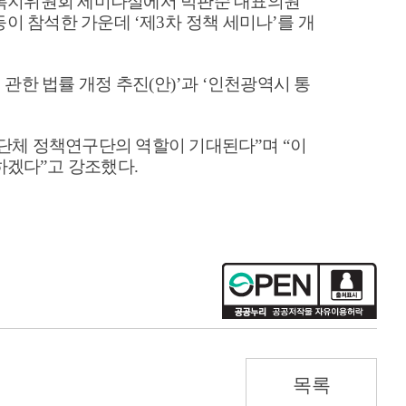
복지위원회 세미나실에서 박판순 대표의원
등이 참석한 가운데
‘
제
3
차 정책 세미나
’
를 개
 관한 법률 개정 추진
(
안
)’
과
‘
인천광역시 통
단체 정책연구단의 역할이 기대된다
”
며
“
이
하겠다
”
고 강조했다
.
목록