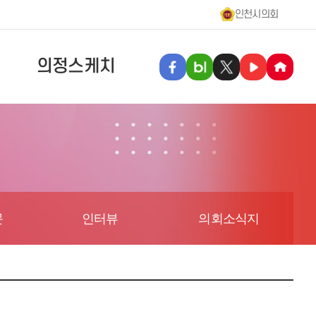
인천시의회
의정스케치
문
인터뷰
의회소식지