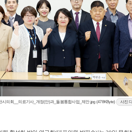
천시의회__의료기사_개정(안)과_돌봄통합사업_제안.jpg (478KByte)
사진 