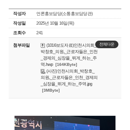
작성자
언론홍보담당(소통홍보담당관)
작성일
2025년 10월 16일(목)
조회수
241
전체다운
첨부파일
(1016보도자료)인천시의회_
박창호_의원,_근로자들은_인천
_경제의_심장을_뛰게_하는_주
역.hwp
[164KByte]
(사진)인천시의회_박창호_
의원,_근로자들은_인천_경제의
_심장을_뛰게_하는_주역.jpg
[3MByte]