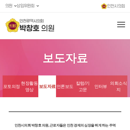
의원
상임위원회
인천시의회
인천광역시의회
박창호
의원
보도자료
현장활동
칼럼/기
의회소식
포토의정
보도자료
언론보도
인터뷰
영상
고문
지
인천시의회 박창호 의원, 근로자들은 인천 경제의 심장을 뛰게 하는 주역