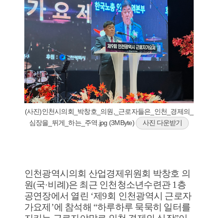
(사진)인천시의회_박창호_의원,_근로자들은_인천_경제의_
심장을_뛰게_하는_주역.jpg (3MByte)
사진 다운받기
인천광역시의회 산업경제위원회 박창호 의
원
(
국
·
비례
)
은 최근 인천청소년수련관
1
층
공연장에서 열린
‘
제
9
회 인천광역시 근로자
가요제
’
에 참석해
“
하루하루 묵묵히 일터를