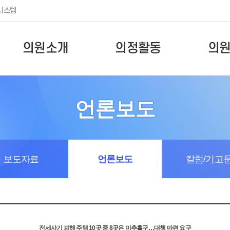
시스템
의원소개
의정활동
의
언론보도
보도자료
언론보도
칼럼/기고
전세사기 피해 주택 10곳 중 8곳은 미추홀구…대책 마련 요구