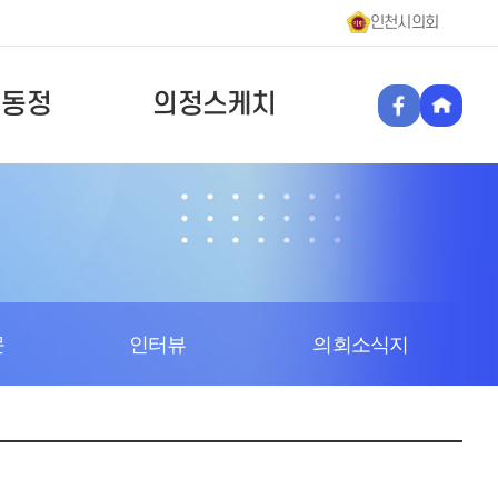
인천시의회
원동정
의정스케치
문
인터뷰
의회소식지