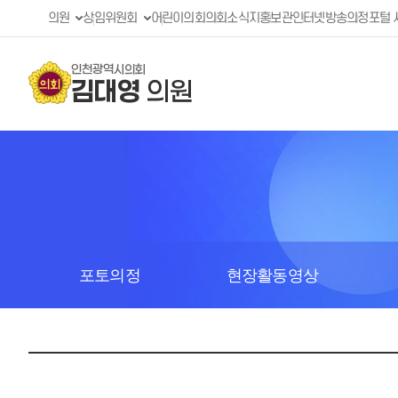
의원
상임위원회
어린이의회
의회소식지
홍보관
인터넷방송
의정포털 
인천광역시의회
김대영
의원
포토의정
현장활동영상