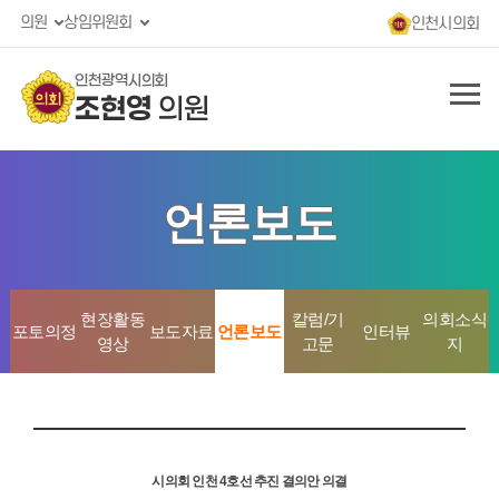
의원
상임위원회
인천시의회
인천광역시의회
조현영
의원
언론보도
현장활동
칼럼/기
의회소식
포토의정
보도자료
언론보도
인터뷰
영상
고문
지
시의회 인천 4호선 추진 결의안 의결