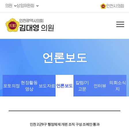
의원
상임위원회
인천시의회
인천광역시의회
김대영
의원
언론보도
현장활동
칼럼/기
의회소식
포토의정
보도자료
언론보도
인터뷰
영상
고문
지
인천 2군9구 행정체제 개편 조직 구성 조례안 통과