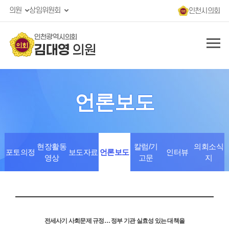
의원
상임위원회
인천시의회
인천광역시의회
김대영
의원
언론보도
현장활동
칼럼/기
의회소식
포토의정
보도자료
언론보도
인터뷰
영상
고문
지
전세사기 사회문제 규정… 정부 기관 실효성 있는 대책을