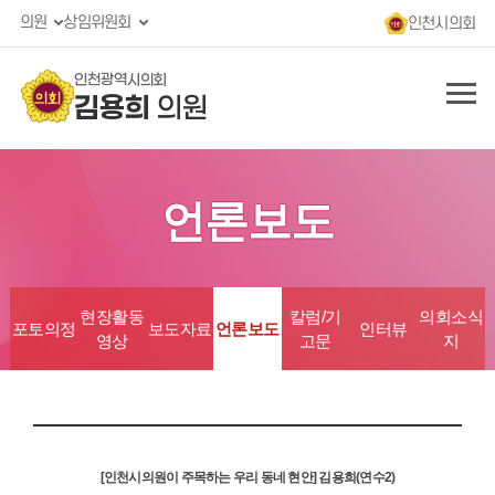
의원
상임위원회
인천시의회
인천광역시의회
김용희
의원
언론보도
현장활동
칼럼/기
의회소식
포토의정
보도자료
언론보도
인터뷰
영상
고문
지
[인천시의원이 주목하는 우리 동네 현안] 김용희(연수2)