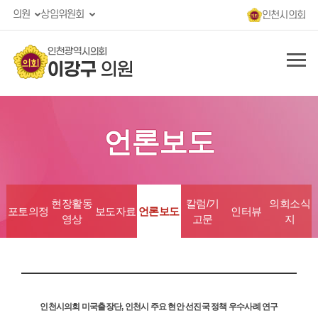
의원
상임위원회
인천시의회
인천광역시의회
이강구
의원
언론보도
현장활동
칼럼/기
의회소식
포토의정
보도자료
언론보도
인터뷰
영상
고문
지
인천시의회 미국출장단, 인천시 주요 현안 선진국 정책 우수사례 연구