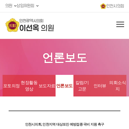
의원
상임위원회
인천시의회
인천광역시의회
이선옥
의원
언론보도
현장활동
칼럼/기
의회소식
포토의정
보도자료
언론보도
인터뷰
영상
고문
지
인천시의회, 인천지역 대상포진 예방접종 국비 지원 촉구