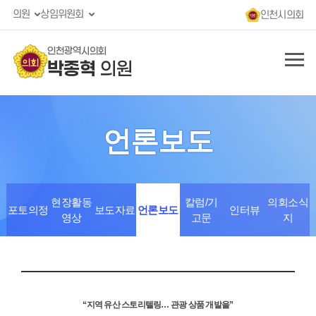
의원
상임위원회
인천시의회
인천광역시의회
박종혁
의원
언론보도
현장활동
칼럼/기
의회소식
포토의정
보도자료
언론보도
인터뷰
영상
고문
지
“지역 유산 스토리텔링… 관광 상품 개발을”