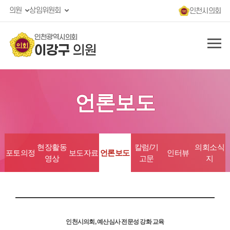
의원
상임위원회
인천시의회
인천광역시의회
이강구
의원
언론보도
현장활동
칼럼/기
의회소식
포토의정
보도자료
언론보도
인터뷰
영상
고문
지
인천시의회, 예산심사 전문성 강화 교육