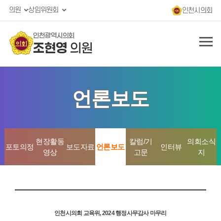
의원
상임위원회
인천시의회
인천광역시의회
조현영
의원
언론보도
현장활동
칼럼/기
의회소식
포토의정
보도자료
언론보도
인터뷰
영상
고문
지
인천시의회 교육위, 2024 행정사무감사 마무리