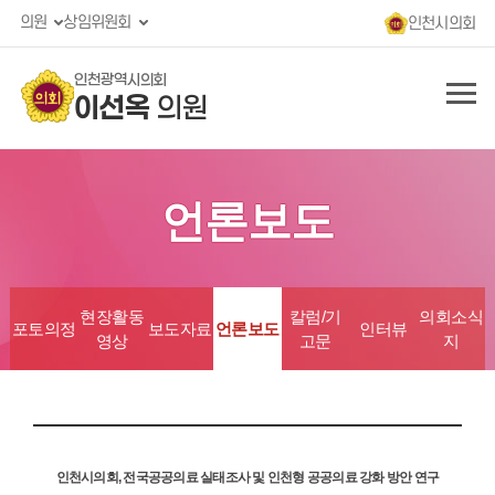
의원
상임위원회
인천시의회
인천광역시의회
이선옥
의원
언론보도
현장활동
칼럼/기
의회소식
포토의정
보도자료
언론보도
인터뷰
영상
고문
지
인천시의회, 전국공공의료 실태조사 및 인천형 공공의료 강화 방안 연구