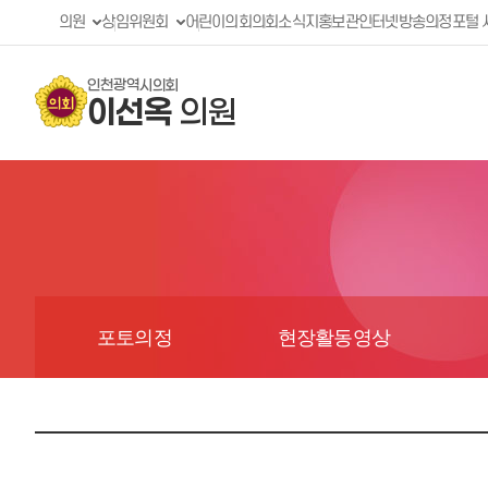
의원
상임위원회
어린이의회
의회소식지
홍보관
인터넷방송
의정포털 
인천광역시의회
이선옥
의원
포토의정
현장활동영상