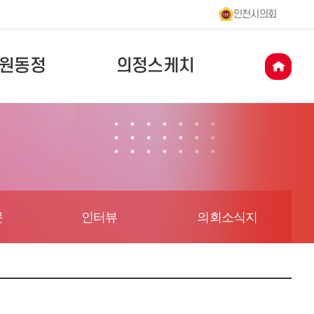
인천시의회
원동정
의정스케치
문
인터뷰
의회소식지