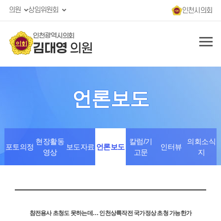
의원
상임위원회
인천시의회
인천광역시의회
김대영
의원
언론보도
현장활동
칼럼/기
의회소식
포토의정
보도자료
언론보도
인터뷰
영상
고문
지
참전용사 초청도 못하는데… 인천상륙작전 국가정상 초청 가능한가