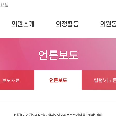
시스템
의원소개
의정활동
의원
언론보도
보도자료
언론보도
칼럼/기고
[인천TV] 인천시의회 “송도국제도시 아파트 위주 개발 중단하라” 질타