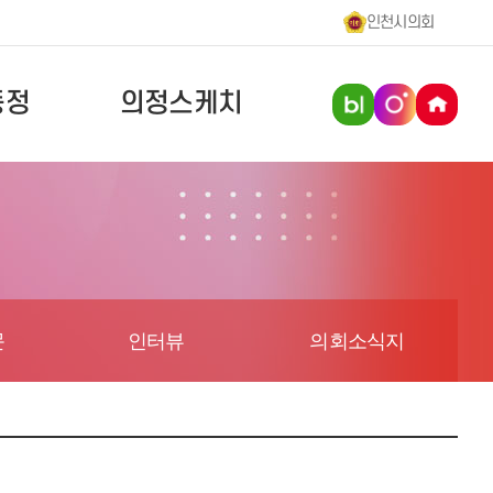
인천시의회
동정
의정스케치
문
인터뷰
의회소식지