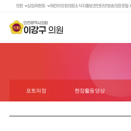
의원
상임위원회
어린이의회
의회소식지
홍보관
인터넷방송
의정포털 
인천광역시의회
이강구
의원
포토의정
현장활동영상