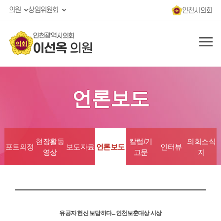
의원
상임위원회
인천시의회
인천광역시의회
이선옥
의원
언론보도
현장활동
칼럼/기
의회소식
포토의정
보도자료
언론보도
인터뷰
영상
고문
지
유공자 헌신 보답하다... 인천보훈대상 시상