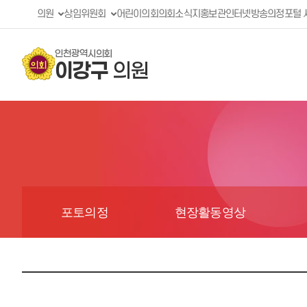
의원
상임위원회
어린이의회
의회소식지
홍보관
인터넷방송
의정포털 
인천광역시의회
이강구
의원
포토의정
현장활동영상