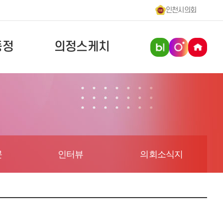
인천시의회
동정
의정스케치
문
인터뷰
의회소식지