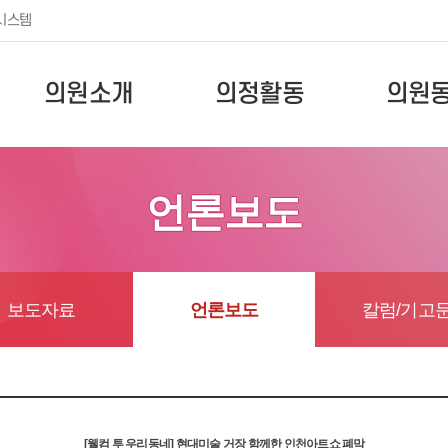
시스템
의원소개
의정활동
의원
언론보도
보도자료
언론보도
칼럼/기고
[웰컴 투 우리동네] 현대미술 거장 함께한 인천아트쇼 폐막