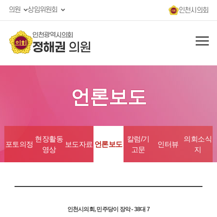
의원
상임위원회
인천시의회
인천광역시의회
정해권
의원
언론보도
현장활동
칼럼/기
의회소식
포토의정
보도자료
언론보도
인터뷰
영상
고문
지
인천시의회, 민주당이 장악 - 38대 7