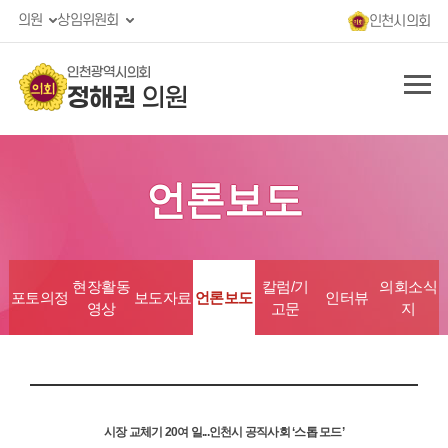
의원
상임위원회
인천시의회
인천광역시의회
정해권
의원
언론보도
현장활동
칼럼/기
의회소식
포토의정
보도자료
언론보도
인터뷰
영상
고문
지
시장 교체기 20여 일...인천시 공직사회 ‘스톱 모드’