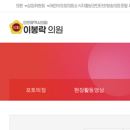
의원
상임위원회
어린이의회
의회소식지
홍보관
인터넷방송
의정포털 
인천광역시의회
이봉락
의원
포토의정
현장활동영상