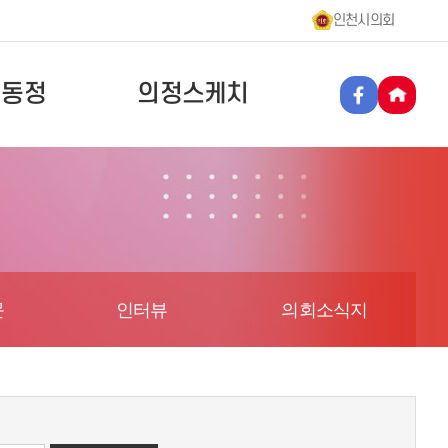
인천시의회
원동정
의정스케치
문
인터뷰
의회소식지