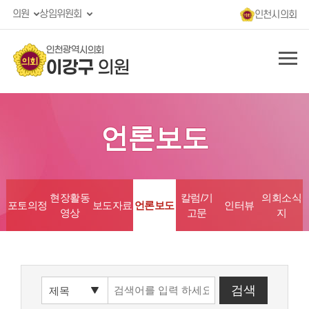
의원
상임위원회
인천시의회
인천광역시의회
이강구
의원
언론보도
현장활동
칼럼/기
의회소식
포토의정
보도자료
언론보도
인터뷰
영상
고문
지