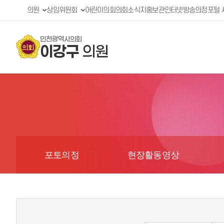
의원
상임위원회
어린이의회
의회소식지
홍보관
인터넷방송
의정포털 
인천광역시의회
이강구
의원
포토의정
현장활동영상